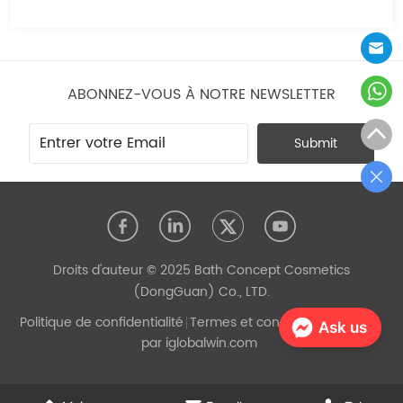
ABONNEZ-VOUS À NOTRE NEWSLETTER
Submit
Droits d'auteur © 2025 Bath Concept Cosmetics
(DongGuan) Co., LTD.
Politique de confidentialité
Termes et conditions
Propulsé
Ask us
par iglobalwin.com