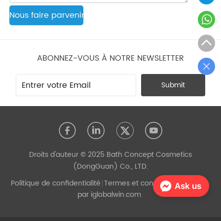
Nous faire parvenir
ABONNEZ-VOUS À NOTRE NEWSLETTER
Submit
Droits d'auteur © 2025 Bath Concept Cosmetics
(DongGuan) Co., LTD.
Politique de confidentialité
Termes et conditions
Propulsé
Ask us
par iglobalwin.com