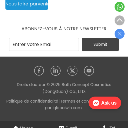
Nous faire parvenir
ABONNEZ-VOUS À NOTRE NEWSLETTER
Submit
Droits d'auteur © 2025 Bath Concept Cosmetics
(DongGuan) Co., LTD.
Politique de confidentialité
Termes et conditions
Propulsé
Ask us
par iglobalwin.com
Maison
E-mail
Tel