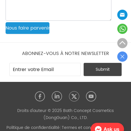
Nous faire parvenir
ABONNEZ-VOUS À NOTRE NEWSLETTER
Submit
Droits d'auteur © 2025 Bath Concept Cosmetics
(DongGuan) Co., LTD.
Politique de confidentialité
Termes et conditions
Propulsé
Ask us