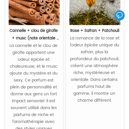
Cannelle + clou de girofle 
Rose + Safran + Patchouli
La romance de la rose et 
+ musc (note orientale 
l'odeur épicée unique du 
La cannelle et le clou de 
épicée)
safran, plus la 
girofle apportent une 
profondeur du patchouli, 
odeur épicée et 
créent une atmosphère 
chaleureuse, et le musc 
riche, mystérieuse et 
ajoute du mystère et du 
orientale. Dans certains 
sexy. Ce parfum est 
parfums haut de 
plein de personnalité et 
gamme, il montre un 
donne aux gens un fort 
charme différent.

impact sensoriel. Il est 
souvent utilisé dans les 
parfums de niche et 
l'aromathérapie avec 
des styles uniques.
