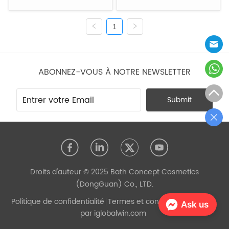
1
ABONNEZ-VOUS À NOTRE NEWSLETTER
Submit
Droits d'auteur © 2025 Bath Concept Cosmetics
(DongGuan) Co., LTD.
Politique de confidentialité
Termes et conditions
Propulsé
Ask us
par iglobalwin.com