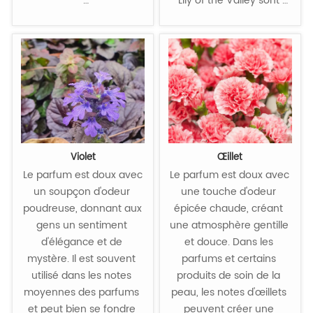
Lily of the Valley sont 
très courantes dans les 
parfums haut de 
gamme, ajoutant un 
tempérament éthéré et 
élégant au parfum.
Violet
Œillet
Le parfum est doux avec 
Le parfum est doux avec 
un soupçon d'odeur 
une touche d'odeur 
poudreuse, donnant aux 
épicée chaude, créant 
gens un sentiment 
une atmosphère gentille 
d'élégance et de 
et douce. Dans les 
mystère. Il est souvent 
parfums et certains 
utilisé dans les notes 
produits de soin de la 
moyennes des parfums 
peau, les notes d'œillets 
et peut bien se fondre 
peuvent créer une 