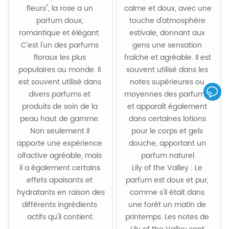
fleurs", la rose a un 
calme et doux, avec une 
parfum doux, 
touche d'atmosphère 
romantique et élégant. 
estivale, donnant aux 
C'est l'un des parfums 
gens une sensation 
floraux les plus 
fraîche et agréable. Il est 
populaires au monde. Il 
souvent utilisé dans les 
est souvent utilisé dans 
notes supérieures ou 
divers parfums et 
moyennes des parfums, 
produits de soin de la 
et apparaît également 
peau haut de gamme. 
dans certaines lotions 
Non seulement il 
pour le corps et gels 
apporte une expérience 
douche, apportant un 
olfactive agréable, mais 
parfum naturel.

il a également certains 
Lily of the Valley : Le 
effets apaisants et 
parfum est doux et pur, 
hydratants en raison des 
comme s'il était dans 
différents ingrédients 
une forêt un matin de 
actifs qu'il contient.

printemps. Les notes de 