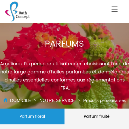
PARFUMS
Améliorez l'expérience utilisateur en choisissant l'une de
notre large gamme d'huiles parfumées et de mélanges
d'huiles essentielles conformes aux réglementations
IFRA.
DOMICILE
>
NOTRE SERVICE
>
Produits personnalisés
Parfum floral
Parfum fruité